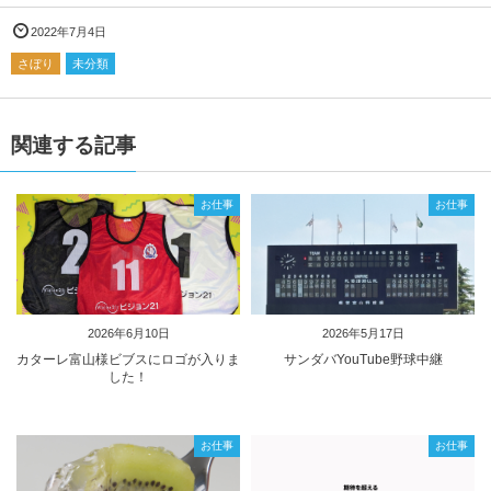
2022年7月4日
さぼり
未分類
関連する記事
お仕事
お仕事
2026年6月10日
2026年5月17日
カターレ富山様ビブスにロゴが入りま
サンダバYouTube野球中継
した！
お仕事
お仕事