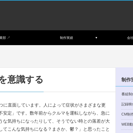
業部 ↗︎
制作実績
会
を意識する
制作
番組制
記録映
やつに直面しています。人によって症状がさまざまな更
不安定」です。数年前からクルマを運転しながら、急に
CM制
うな気持ちになったりして、そうでない時との落差が大
WEB
してこんな気持ちになる？まさか、鬱？」と思ったこと