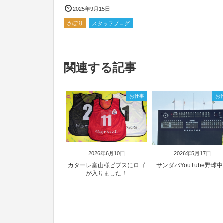
2025年9月15日
さぼり
スタッフブログ
関連する記事
お仕事
お
2026年6月10日
2026年5月17日
カターレ富山様ビブスにロゴ
サンダバYouTube野球
が入りました！