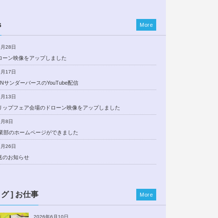
s
More
5月28日
ローン映像をアップしました
5月17日
NサンダーバースのYouTube配信
5月13日
リップフェア会場のドローン映像をアップしました
5月8日
事業部のホームページができました
3月26日
送のお知らせ
ログ ] お仕事
More
2026年6月10日