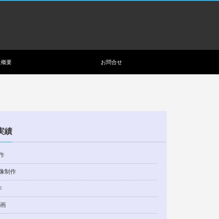
社概要
お問合せ
実績
作
像制作
作
動画