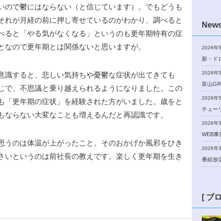
いので鬱にはならない（と信じています）。でもどうも
それが月経の前に押し寄せているのがわかり、調べると
New
べると「やる気がなくなる」というのも更年期特有の症
となので更年期とは関係ないと思いますが。
2026年
新・ド
2026年
意識すると、悲しい気持ちや憂鬱な症状が出てきても
富山GR
じで、不思議と乗り越えられるようになりました。この
2026年
も「更年期の症状」を経験された方がいました。歳をと
チュー
もならない大変なことも増えるんだと再認識です。
2026年
WEB
思うのは体温が上がったこと。そのおかげか風邪をひき
2026年
さいというのは前社長の教えです。楽しく更年期を生き
番組放
[ ブ