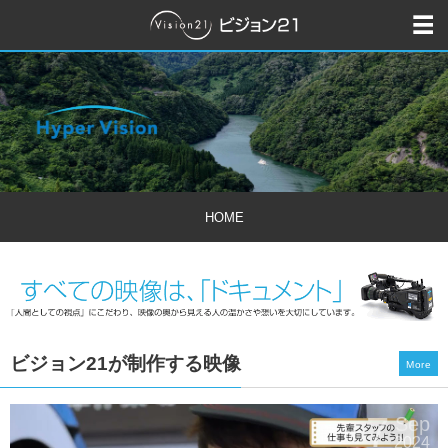
HOME
ビジョン21が制作する映像
More
7
Sep
5
2024