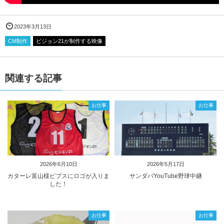
2023年3月13日
CM制作
ビジョン21が制作する映像
関連する記事
お仕事
お仕事
2026年6月10日
2026年5月17日
カターレ富山様ビブスにロゴが入りま
サンダバYouTube野球中継
した！
お仕事
お仕事