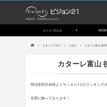
映像制作・動画制作のVision21
ビジョン21とは
WEB事
スタッフブログ
さぼり
カターレ富山 後
カターレ富山 
明治安田生命様よりサッカーJ３のランキング
玄関に飾っております！