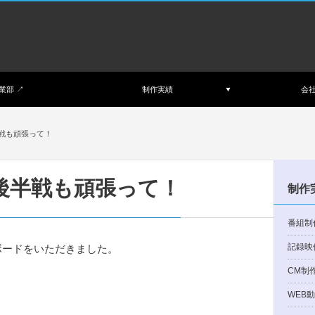
業部 ↗︎
制作実績
会
半戦も頑張って！
後半戦も頑張って！
制作
番組制
記録映
ボードをいただきました。
CM制
WEB