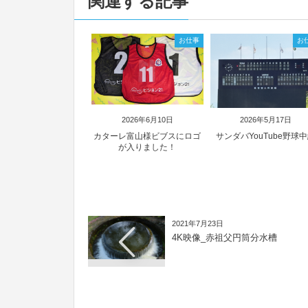
関連する記事
お仕事
お
2026年6月10日
2026年5月17日
カターレ富山様ビブスにロゴ
サンダバYouTube野球
が入りました！
2021年7月23日
4K映像_赤祖父円筒分水槽