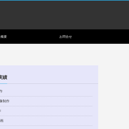
社概要
お問合せ
実績
作
像制作
作
動画