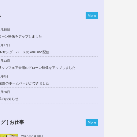
s
More
5月28日
ローン映像をアップしました
5月17日
NサンダーバースのYouTube配信
5月13日
リップフェア会場のドローン映像をアップしました
5月8日
事業部のホームページができました
3月26日
送のお知らせ
ログ ] お仕事
More
2026年6月10日