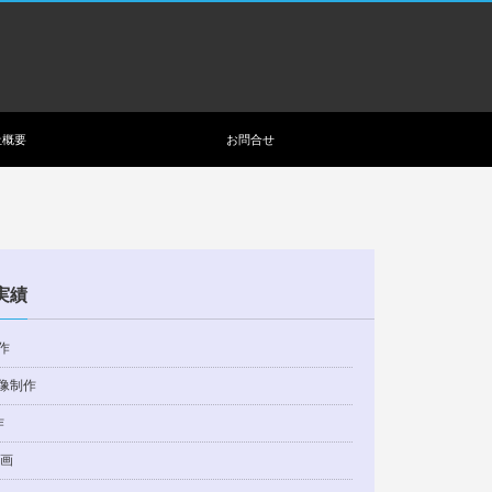
社概要
お問合せ
実績
作
像制作
作
動画