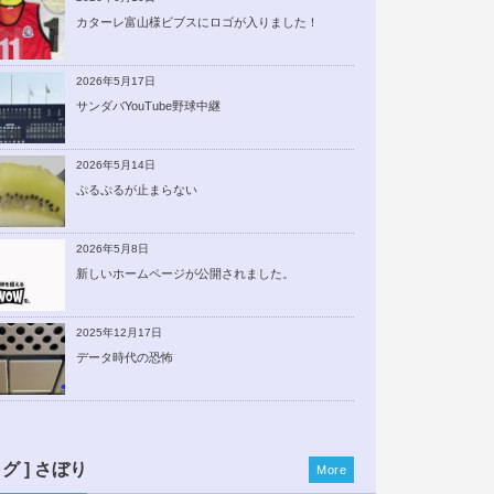
カターレ富山様ビブスにロゴが入りました！
2026年5月17日
サンダバYouTube野球中継
2026年5月14日
ぷるぷるが止まらない
2026年5月8日
新しいホームページが公開されました。
2025年12月17日
データ時代の恐怖
ログ ] さぼり
More