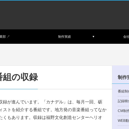
業部 ↗︎
制作実績
会
番組の収録
制作
番組制
記録映
収録が進んでいます。「カナデル」は、毎月一回、砺
ィストを紹介する番組です。地方発の音楽番組ってなか
CM制
たくもあります。収録は福野文化創造センターヘリオ
WEB