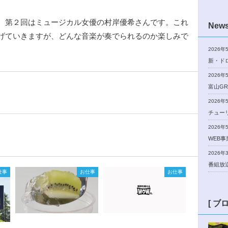
。第２回はミュージカル女優の村岸優希さんです。これ
New
げていきますが、どんな音楽が奏でられるのか楽しみで
2026年
新・ド
2026年
富山GR
2026年
チュー
2026年
WEB
2026年
番組放
仕事
お仕事
お仕事
[ ブ