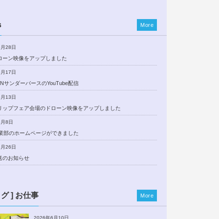
s
More
5月28日
ローン映像をアップしました
5月17日
NサンダーバースのYouTube配信
5月13日
リップフェア会場のドローン映像をアップしました
5月8日
事業部のホームページができました
3月26日
送のお知らせ
ログ ] お仕事
More
2026年6月10日