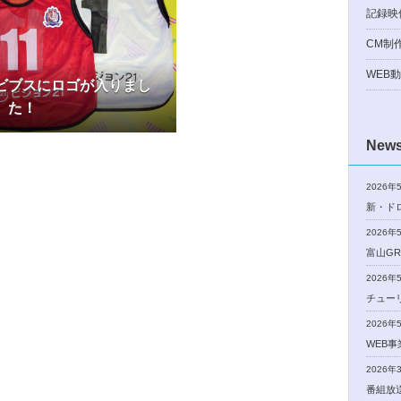
記録映
CM制
WEB
ビブスにロゴが入りまし
た！
New
2026年
新・ド
2026年
富山GR
2026年
チュー
2026年
WEB
2026年
番組放