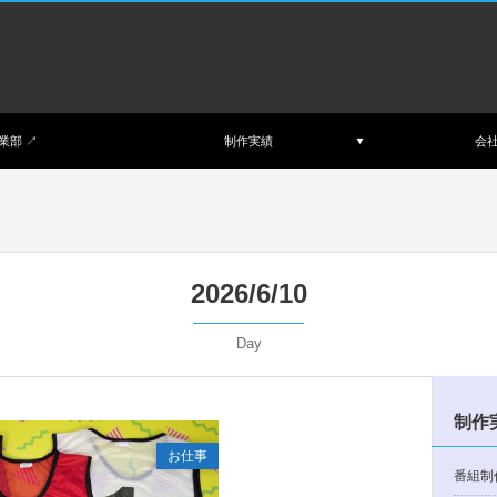
業部 ↗︎
制作実績
会
2026/6/10
Day
制作
お仕事
番組制