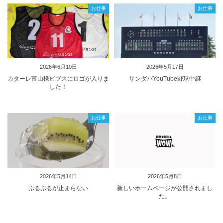
お仕事
お仕事
2026年6月10日
2026年5月17日
カターレ富山様ビブスにロゴが入りま
サンダバYouTube野球中継
した！
お仕事
お仕事
2026年5月14日
2026年5月8日
ぷるぷるが止まらない
新しいホームページが公開されまし
た。