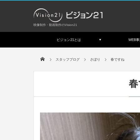
映像制作・動画制作のVision21
ビジョン21とは
WEB事
スタッフブログ
さぼり
春ですね
春