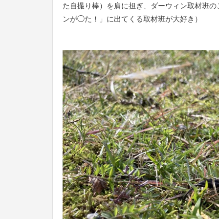
た自撮り棒）を肩に担ぎ、ダーウィン取材班の
ンが◯た！」に出てくる取材班が大好き）