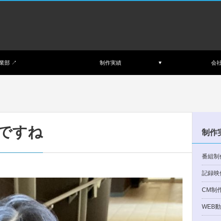
業部 ↗︎
制作実績
会
ですね
制作
番組制
記録映
CM制
WEB