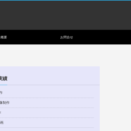
社概要
お問合せ
実績
作
像制作
作
動画