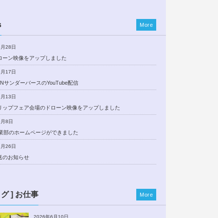
s
More
5月28日
ローン映像をアップしました
5月17日
NサンダーバースのYouTube配信
5月13日
リップフェア会場のドローン映像をアップしました
5月8日
事業部のホームページができました
3月26日
送のお知らせ
ログ ] お仕事
More
2026年6月10日