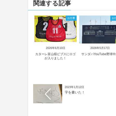
関連する記事
お仕事
お
2026年6月10日
2026年5月17日
カターレ富山様ビブスにロゴ
サンダバYouTube野球
が入りました！
2023年1月12日
字を書いた！